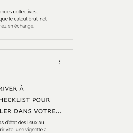
ances collectives,
 que le calcul brut-net
nez en échange.
river à
hecklist pour
ller dans votre
s d'état des lieux au
r vite, une vignette à