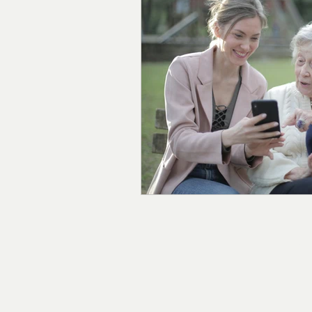
ch
Chr