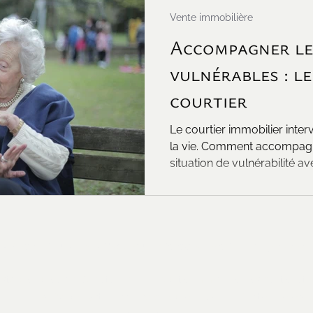
Vente immobilière
Accompagner le
vulnérables : le
courtier
Le courtier immobilier inte
la vie. Comment accompagn
situation de vulnérabilité av
ristophe.furet@remax-quebec.com
- cell : 514-777-7
istophe Furet Inc. Société inc. d'un courtier immobilier résidentiel e
Re/Max Crystal - 228 Bd du Curé-Labelle - Sainte-Thérèse