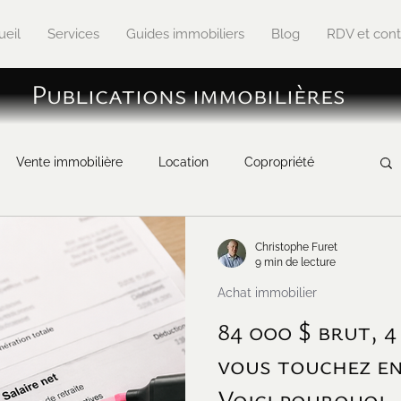
ueil
Services
Guides immobiliers
Blog
RDV et cont
Publications immobilières
Vente immobilière
Location
Copropriété
mmobilier
Anecdotes immobilières
Christophe Furet
9 min de lecture
Achat immobilier
84 000 $ brut, 4
vous touchez en
Voici pourquoi.