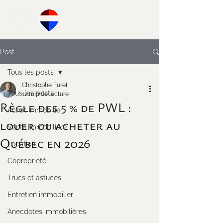
Post
Tous les posts
Christophe Furet
Tous les posts
12 min de lecture
Règle des 5 % de PWL :
Achat immobilier
louer ou acheter au
Vente immobilière
Québec en 2026
Location
Copropriété
Trucs et astuces
Entretien immobilier
Anecdotes immobilières