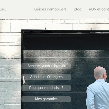
ueil
Services
Guides immobiliers
Blog
RDV et cont
Acheter, vendre, investir
Acheteurs étrangers
Pourquoi me choisir ?
Mes garanties