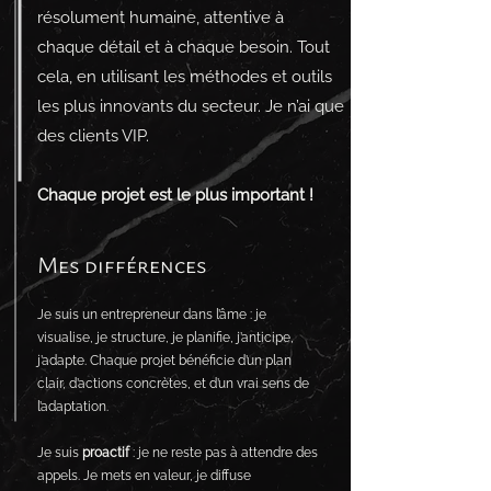
résolument humaine, attentive à
chaque détail et à chaque besoin. Tout
cela, en utilisant les méthodes et outils
les plus innovants du secteur. Je n’ai que
des clients VIP.
Chaque projet est le plus important !
Mes différences
Je suis un entrepreneur dans l’âme : je
visualise, je structure, je planifie, j’anticipe,
j’adapte. Chaque projet bénéficie d’un plan
clair, d’actions concrètes, et d’un vrai sens de
l’adaptation.
Je suis
proactif
: je ne reste pas à attendre des
appels. Je mets en valeur, je diffuse