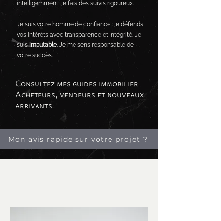
intelligemment, je fais des suivis rigoureux.
Je suis votre homme de confiance : je défends
vos intérêts avec transparence et intégrité. Je
suis
imputable
. Je me sens responsable de
votre succès.
Consultez mes guides immobilier
Acheteurs, vendeurs et nouveaux
arrivants
Mon avis rapide sur votre projet ?