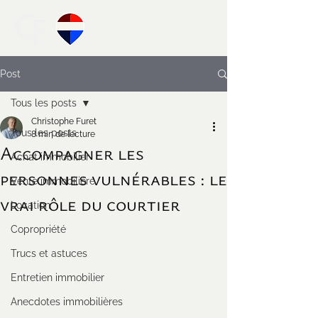
Post
Tous les posts
Christophe Furet
Tous les posts
8 min de lecture
Accompagner les
Achat immobilier
personnes vulnérables : le
Vente immobilière
vrai rôle du courtier
Location
Copropriété
Trucs et astuces
Entretien immobilier
Anecdotes immobilières