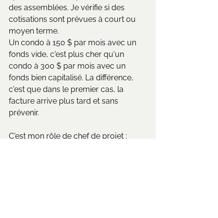
des assemblées. Je vérifie si des 
cotisations sont prévues à court ou 
moyen terme.
Un condo à 150 $ par mois avec un 
fonds vide, c'est plus cher qu'un 
condo à 300 $ par mois avec un 
fonds bien capitalisé. La différence, 
c'est que dans le premier cas, la 
facture arrive plus tard et sans 
prévenir.
C'est mon rôle de chef de projet : 
m'assurer que mes clients 
comprennent ce qu'ils achètent, pas 
seulement les murs, mais aussi la 
santé financière de la copropriété.
Sources
 : Exemple typique issu d'une 
étude de fonds de prévoyance 