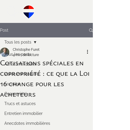
Post
Tous les posts
Christophe Furet
Tous les posts
4 min de lecture
Cotisations spéciales en
Achat immobilier
copropriété : ce que la Loi
Vente immobilière
16 change pour les
Location
acheteurs
Copropriété
Trucs et astuces
Entretien immobilier
Anecdotes immobilières