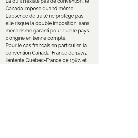
Là où il n'existe pas de convention, le 
Canada impose quand même. 
L'absence de traité ne protège pas : 
elle risque la double imposition, sans 
mécanisme garanti pour que le pays 
d'origine en tienne compte.
Pour le cas français en particulier, la 
convention Canada-France de 1975, 
l'entente Québec-France de 1987, et 
ce que ça implique concrètement au 
moment de la déclaration en France. 
Mon guide détaillé analyse une 
situation réelle avec les trois options 
et les chiffres : 
Propriétaire non-
résident au Québec : vendre ou louer 
à votre départ ?
Mon rôle dans ces 