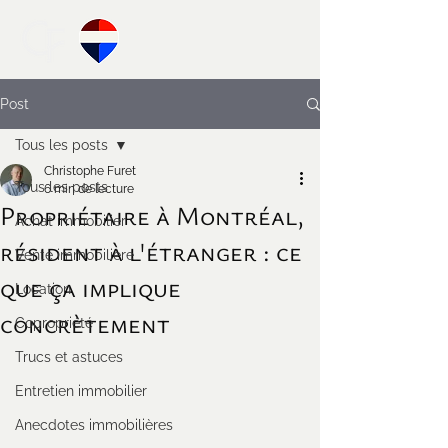
Post
Tous les posts
Christophe Furet
Tous les posts
6 min de lecture
Propriétaire à Montréal,
Achat immobilier
résident à l'étranger : ce
Vente immobilière
que ça implique
Location
concrètement
Copropriété
Trucs et astuces
Entretien immobilier
Anecdotes immobilières