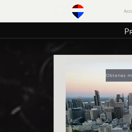
Acc
P