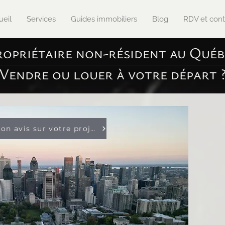
ueil
Services
Guides immobiliers
Blog
RDV et cont
ropriétaire non-résident au Québ
Vendre ou louer à votre départ 
Obtenez mon avis sur votre projet