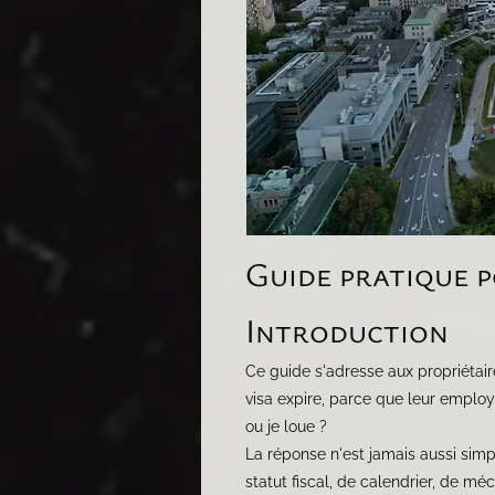
Guide pratique p
Introduction
Ce guide s'adresse aux propriétai
visa expire, parce que leur employ
ou je loue ?
La réponse n'est jamais aussi simpl
statut fiscal, de calendrier, de m