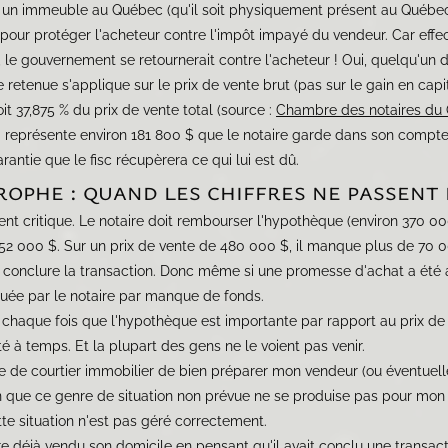
 un immeuble au Québec (qu'il soit physiquement présent au Québec o
 pour protéger l'acheteur contre l'impôt impayé du vendeur. Car effec
, le gouvernement se retournerait contre l'acheteur ! Oui, quelqu'un d
e retenue s'applique sur le prix de vente brut (pas sur le gain en ca
oit 37,875 % du prix de vente total (source :
Chambre des notaires du
représente environ 181 800 $ que le notaire garde dans son compte 
rantie que le fisc récupèrera ce qui lui est dû.
rophe : quand les chiffres ne passent 
ient critique. Le notaire doit rembourser l'hypothèque (environ 370 00
n 552 000 $. Sur un prix de vente de 480 000 $, il manque plus de 70
s conclure la transaction. Donc même si une promesse d'achat a été 
oquée par le notaire par manque de fonds.
ive chaque fois que l'hypothèque est importante par rapport au prix de
é à temps. Et la plupart des gens ne le voient pas venir.
le de courtier immobilier de bien préparer mon vendeur (ou éventuel
afin que ce genre de situation non prévue ne se produise pas pour mon 
te situation n'est pas géré correctement.
re déjà vendu son domicile en pensant qu'il avait conclu une transa