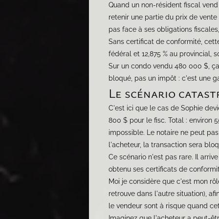
Quand un non-résident fiscal vend
retenir une partie du prix de vente
pas face à ses obligations fiscales
Sans certificat de conformité, cett
fédéral et 12,875 % au provincial, s
Sur un condo vendu 480 000 $, ça 
bloqué, pas un impôt : c'est une ga
Le scénario catast
C'est ici que le cas de Sophie dev
800 $ pour le fisc. Total : enviro
impossible. Le notaire ne peut pa
l'acheteur, la transaction sera bl
Ce scénario n'est pas rare. Il arr
obtenu ses certificats de conformit
Moi je considère que c'est mon rô
retrouve dans l'autre situation), 
le vendeur sont à risque quand cet
Imaginez que l'acheteur a peut-êt