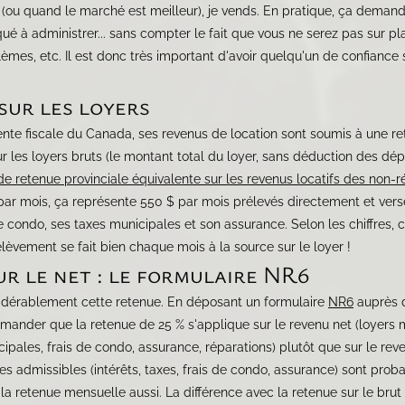
 (ou quand le marché est meilleur), je vends. En pratique, ça demande
ué à administrer... sans compter le fait que vous ne serez pas sur pl
èmes, etc. Il est donc très important d'avoir quelqu'un de confiance 
sur les loyers
nte fiscale du Canada, ses revenus de location sont soumis à une re
ur les loyers bruts (le montant total du loyer, sans déduction des dé
 de retenue provinciale équivalente sur les revenus locatifs des non-r
ar mois, ça représente 550 $ par mois prélevés directement et versés 
condo, ses taxes municipales et son assurance. Selon les chiffres, c'
rélèvement se fait bien chaque mois à la source sur le loyer !
ur le net : le formulaire NR6
nsidérablement cette retenue. En déposant un formulaire
NR6
auprès d
mander que la retenue de 25 % s'applique sur le revenu net (loyers 
ipales, frais de condo, assurance, réparations) plutôt que sur le reve
s admissibles (intérêts, taxes, frais de condo, assurance) sont pro
 la retenue mensuelle aussi. La différence avec la retenue sur le bru