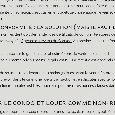
 retrouver bloqué avec une transaction qui ne peut pas se faire du tout
ente un acheteur, c'est clairement quelque chose auquel je vais être 
en.
conformité : la solution (mais il faut
ur non-résident doit demander des certificats de conformité auprès 
62 envoyé à l'
Agence du revenu du Canada.
Au provincial, c'est le fo
 calculée sur le gain en capital estimé (prix de vente moins prix d'acha
d au même prix ou moins, le gain est nul. La retenue est donc minim
 soumettre la demande au moins 30 jours avant la vente. En pratiqu
prévoir dans le calendrier de la transaction et en discuter avec le no
rtier immobilier est très important pour avoir les bonnes clauses da
..
er le condo et louer comme non-r
logique pour beaucoup de propriétaires : le locataire paie l'hypothèq