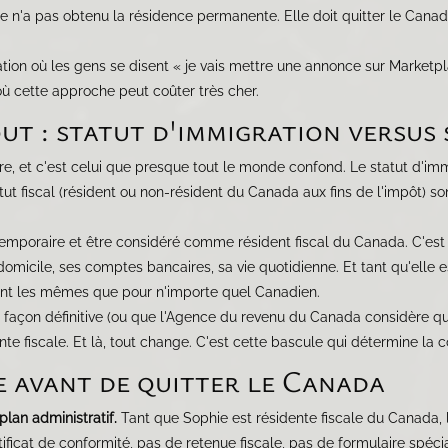
le n'a pas obtenu la résidence permanente. Elle doit quitter le Canad
tion où les gens se disent « je vais mettre une annonce sur Marketpla
ù cette approche peut coûter très cher.
ut : statut d'immigration versus 
e, et c'est celui que presque tout le monde confond. Le statut d'immi
atut fiscal (résident ou non-résident du Canada aux fins de l'impôt)
temporaire et être considéré comme résident fiscal du Canada. C'est 
domicile, ses comptes bancaires, sa vie quotidienne. Et tant qu'elle e
ont les mêmes que pour n'importe quel Canadien.
e façon définitive (ou que l'Agence du revenu du Canada considère qu
nte fiscale. Et là, tout change. C'est cette bascule qui détermine la c
e avant de quitter le Canada
 plan administratif.
Tant que Sophie est résidente fiscale du Canada,
tificat de conformité, pas de retenue fiscale, pas de formulaire spéci