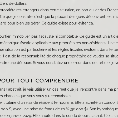
iers de dollars.
priétaires étrangers dans cette situation, en particulier des Franç
 Ce que je constate, c'est que la plupart des gens découvrent les imp
ard pour bien les gérer. Ce guide existe pour éviter ça.
courtier immobilier, pas fiscaliste ni comptable. Ce guide est un articl
 mécanique fiscale applicable aux propriétaires non-résidents. Il ne 
que situation est particulière et les règles fiscales évoluent dans le 
Il est de la responsabilité de chaque propriétaire de valider sa situa
dre une décision. Si vous constatez une erreur dans cet article, je 
pour tout comprendre
ns l'abstrait, je vais utiliser un cas réel que j'ai rencontré dans ma p
nnes chances que vous vous y reconnaissiez.
e, titulaire d'un visa de résident temporaire. Elle a acheté un condo
0 000 $, avec une mise de fonds de 20 % (96 000 $). Son hypothèque
e en janvier 2029. Elle habite dans le condo depuis l'achat. C'est sa