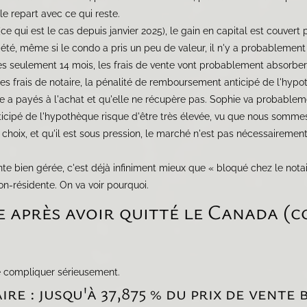
lle repart avec ce qui reste.
 (ce qui est le cas depuis janvier 2025), le gain en capital est couver
iété, même si le condo a pris un peu de valeur, il n'y a probablement
ès seulement 14 mois, les frais de vente vont probablement absorber
, les frais de notaire, la pénalité de remboursement anticipé de l'hy
le a payés à l'achat et qu'elle ne récupère pas. Sophie va probableme
icipé de l'hypothèque risque d'être très élevée, vu que nous somme
choix, et qu'il est sous pression, le marché n'est pas nécessairemen
e bien gérée, c'est déjà infiniment mieux que « bloqué chez le notai
-résidente. On va voir pourquoi.
e après avoir quitté le Canada (
e compliquer sérieusement.
re : jusqu'à 37,875 % du prix de vente 