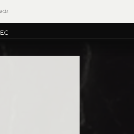
acts
ec
?