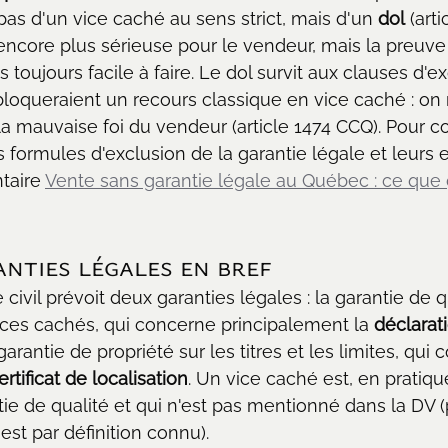
t pas d'un vice caché au sens strict, mais d'un 
dol
 (art
 encore plus sérieuse pour le vendeur, mais la preuve 
 toujours facile à faire. Le dol survit aux clauses d'e
, bloqueraient un recours classique en vice caché : on
 la mauvaise foi du vendeur (article 1474 CCQ). Pour 
es formules d'exclusion de la garantie légale et leurs ef
taire 
Vente sans garantie légale au Québec : ce que
anties légales en bref
ivil prévoit deux garanties légales : la garantie de qua
ices cachés, qui concerne principalement la 
déclarat
 garantie de propriété sur les titres et les limites, qui
ertificat de localisation
. Un vice caché est, en pratiqu
tie de qualité et qui n'est pas mentionné dans la DV (
est par définition connu). 