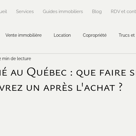
ueil
Services
Guides immobiliers
Blog
RDV et cont
Vente immobilière
Location
Copropriété
Trucs et
2 min de lecture
es immobilières
é au Québec : que faire s
rez un après l'achat ?