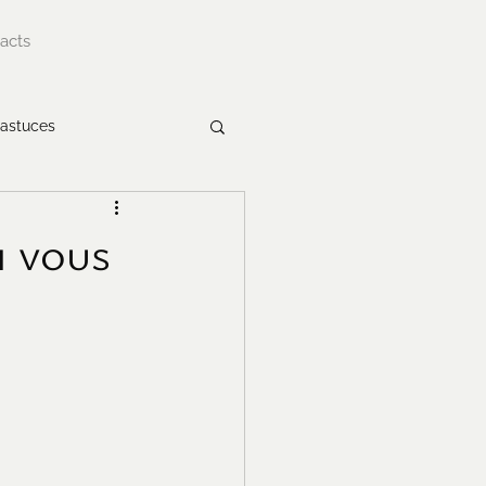
acts
 astuces
i vous