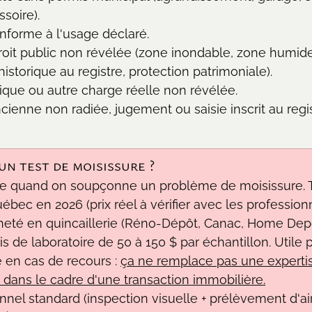
soire).
forme à l'usage déclaré.
roit public non révélée (zone inondable, zone humid
istorique au registre, protection patrimoniale).
ique ou autre charge réelle non révélée.
enne non radiée, jugement ou saisie inscrit au regist
n test de moisissure ?
e quand on soupçonne un problème de moisissure. Tr
bec en 2026 (prix réel à vérifier avec les professionne
heté en quincaillerie (Réno-Dépôt, Canac, Home Depot
ais de laboratoire de 50 à 150 $ par échantillon. Utile 
e en cas de recours : 
ça ne remplace pas une experti
dans le cadre d'une transaction immobilière.
nnel standard (inspection visuelle + prélèvement d'air 