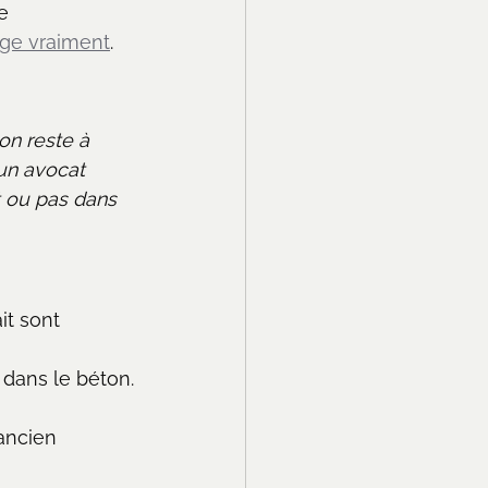
e 
nge vraiment
.
on reste à 
 un avocat 
t ou pas dans 
it sont 
 dans le béton.
ancien 