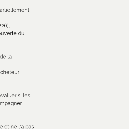
artiellement 
26), 
ouverte du 
de la 
acheteur 
valuer si les 
compagner 
 et ne l'a pas 