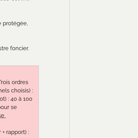
e protégée, 
re foncier.
ois ordres 
ls choisis) :
) : 40 à 100 
pour se 
se 
+ rapport) : 