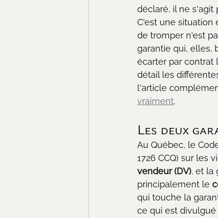
déclaré, il ne s'agi
C'est une situation
de tromper n'est pas
garantie qui, elles
écarter par contrat
détail les différent
l'article complémen
vraiment
.
Les deux gar
Au Québec, le Code c
1726 CCQ) sur les v
vendeur (DV)
, et la
principalement le 
c
qui touche la garan
ce qui est divulgué 