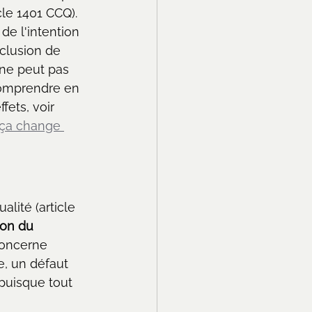
icle 1401 CCQ). 
de l'intention 
xclusion de 
 ne peut pas 
comprendre en 
fets, voir 
 ça change 
lité (article 
ion du 
 concerne 
e, un défaut 
puisque tout 