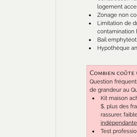
logement acces
Zonage non con
Limitation de d
contamination h
Bail emphytéot
Hypothèque anci
Combien coûte u
Question fréquent
de grandeur au Qué
Kit maison ac
$, plus des fr
rassurer, faibl
indépendante 
Test professio