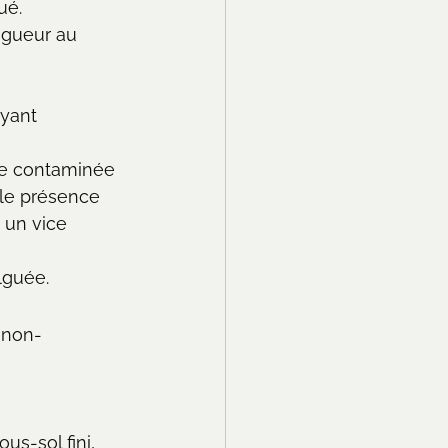
ué.
igueur au 
yant 
te contaminée 
ple présence 
 un vice 
lguée.
 non-
s-sol fini, 