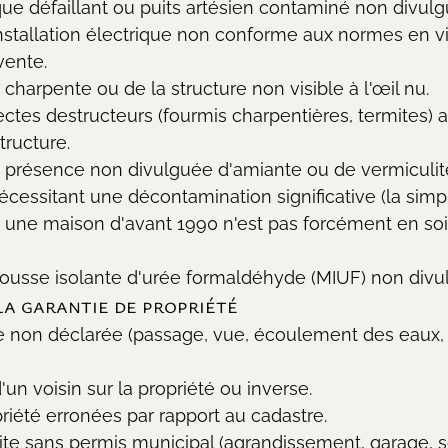
ue défaillant ou puits artésien contaminé non divulg
nstallation électrique non conforme aux normes en v
vente.
 charpente ou de la structure non visible à l'œil nu.
ctes destructeurs (fourmis charpentières, termites) a
tructure.
e présence non divulguée d'amiante ou de vermiculi
nécessitant une décontamination significative (la sim
 une maison d'avant 1990 n'est pas forcément en soi
usse isolante d'urée formaldéhyde (MIUF) non divu
a garantie de propriété
le non déclarée (passage, vue, écoulement des eaux,
n voisin sur la propriété ou inverse.
riété erronées par rapport au cadastre.
ite sans permis municipal (agrandissement, garage, sou