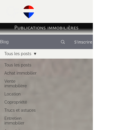
Publications immobilières
S'inscrire
Blog
Tous les posts
Tous les posts
Achat immobilier
Vente
immobilière
Location
Copropriété
Trucs et astuces
Entretien
immobilier