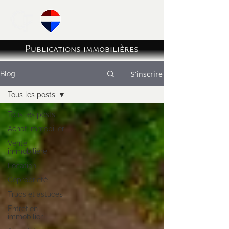
Publications immobilières
S'inscrire
Blog
Tous les posts
Tous les posts
Achat immobilier
Vente
immobilière
Location
Copropriété
Trucs et astuces
Entretien
immobilier